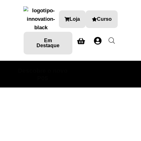
Loja
Curso
Em
Destaque
Descobre o novo
SABE MAIS AQUI
P05
Ambientadores
Loja Detalhe Automóvel onde encontra produtos e
formações especializadas nas diversas áreas do car
detailing.