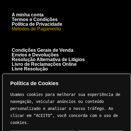
A minha conta
Termos e Condições
Política de Privacidade
Métodos de Pagamento
Condições Gerais de Venda
Envios e Devoluções
Resolução Alternativa de Litígios
Livro de Reclamações Online
Livre Resolução
Política de Cookies
[+351] 910 300 223
Chamada para a rede móvel nacional
Usamos cookies para melhorar sua experiência de 
Royal Carbon Creations Unipessoal, Lda. EN 125 Troto Km 95.5
8135-040 Almancil NIF 515237264
navegação, veicular anúncios ou conteúdo 
geral@innovation.com.pt
personalizado e analisar o nosso tráfego. Ao 
clicar em “ACEITO”, você concorda com o uso de 
cookies.