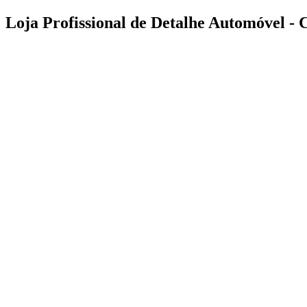
Pular
Loja Profissional de Detalhe Automóvel - 
para
o
conteúdo