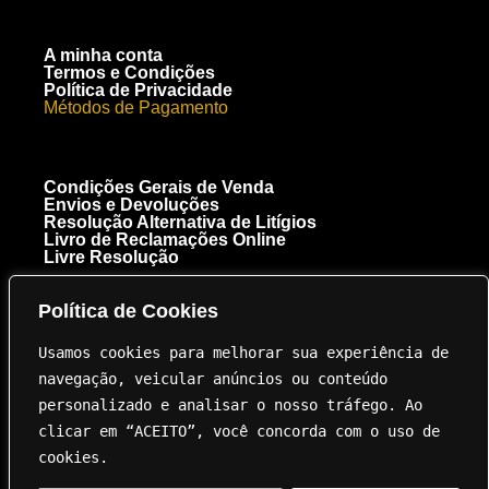
A minha conta
Termos e Condições
Política de Privacidade
Métodos de Pagamento
Condições Gerais de Venda
Envios e Devoluções
Resolução Alternativa de Litígios
Livro de Reclamações Online
Livre Resolução
Política de Cookies
[+351] 910 300 223
Chamada para a rede móvel nacional
Usamos cookies para melhorar sua experiência de 
Royal Carbon Creations Unipessoal, Lda. EN 125 Troto Km 95.5
8135-040 Almancil NIF 515237264
navegação, veicular anúncios ou conteúdo 
geral@innovation.com.pt
personalizado e analisar o nosso tráfego. Ao 
clicar em “ACEITO”, você concorda com o uso de 
cookies.