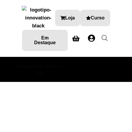
Loja
Curso
Em
Destaque
Descobre o novo
SABE MAIS AQUI
P05
Ambientadores
Loja Detalhe Automóvel onde encontra produtos e
formações especializadas nas diversas áreas do car
detailing.