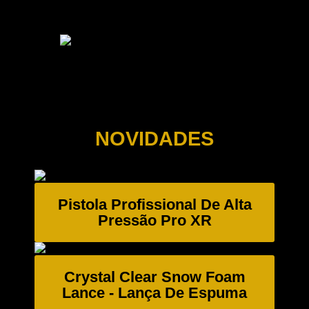
NOVIDADES
Pistola Profissional De Alta
Pressão Pro XR
Crystal Clear Snow Foam
Lance - Lança De Espuma