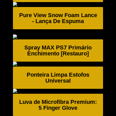
Pure View Snow Foam Lance
- Lança De Espuma
Spray MAX PS7 Primário
Enchimento [Restauro]
Ponteira Limpa Estofos
Universal
Luva de Microfibra Premium:
5 Finger Glove