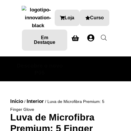
Loja
Curso
Em
Destaque
Descobre o novo
SABE MAIS AQUI
P05
Início
Interior
/
/ Luva de Microfibra Premium: 5
Finger Glove
Luva de Microfibra
Premium: 5 Finger