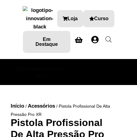
Loja
Curso
Em
Destaque
Descobre o novo
SABE MAIS AQUI
P05
Início
Acessórios
/
/ Pistola Profissional De Alta
Pressão Pro XR
Pistola Profissional
De Alta Pressão Pro