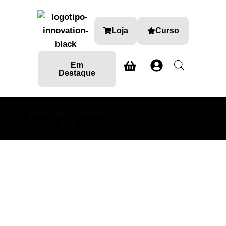
Loja
Curso
Em
Destaque
Descobre o novo
SABE MAIS AQUI
P05
Metais
Loja Detalhe Automóvel onde encontra produtos e
formações especializadas nas diversas áreas do car
detailing.