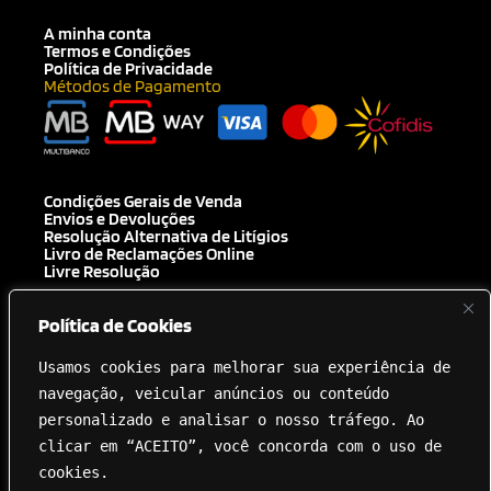
A minha conta
Termos e Condições
Política de Privacidade
Métodos de Pagamento
Condições Gerais de Venda
Envios e Devoluções
Resolução Alternativa de Litígios
Livro de Reclamações Online
Livre Resolução
Política de Cookies
[+351] 910 300 223
Chamada para a rede móvel nacional
Usamos cookies para melhorar sua experiência de 
Royal Carbon Creations Unipessoal, Lda. EN 125 Troto Km 95.5 8135-040
Almancil NIF 515237264
navegação, veicular anúncios ou conteúdo 
geral@innovation.com.pt
personalizado e analisar o nosso tráfego. Ao 
clicar em “ACEITO”, você concorda com o uso de 
cookies.