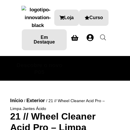
Loja
Curso
Em
Destaque
Descobre o novo
SABE MAIS AQUI
P05
Início
Exterior
/
/ 21 // Wheel Cleaner Acid Pro –
Limpa Jantes Ácido
21 // Wheel Cleaner
Acid Pro – Limpa