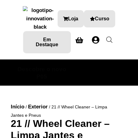
Loja
Curso
Em
Destaque
Descobre o novo
SABE MAIS AQUI
P05
Início
Exterior
/
/ 21 // Wheel Cleaner – Limpa
Jantes e Pneus
21 // Wheel Cleaner –
Limpa Jantes e