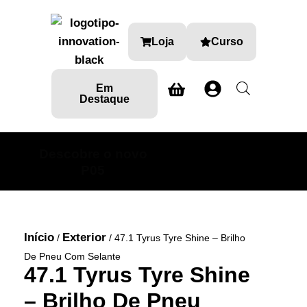
Loja
Curso
Em
Destaque
Descobre o novo
SABE MAIS AQUI
P05
Início
Exterior
/
/ 47.1 Tyrus Tyre Shine – Brilho
De Pneu Com Selante
47.1 Tyrus Tyre Shine
– Brilho De Pneu