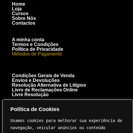
Home
Loja
Cursos
Sobre Nós
Contactos
A minha conta
Termos e Condições
Política de Privacidade
Métodos de Pagamento
Condições Gerais de Venda
Envios e Devoluções
Resolução Alternativa de Litígios
Livro de Reclamações Online
Livre Resolução
Política de Cookies
[+351] 910 300 223
Chamada para a rede móvel nacional
Usamos cookies para melhorar sua experiência de 
Royal Carbon Creations Unipessoal, Lda. EN 125 Troto Km 95.5
8135-040 Almancil NIF 515237264
navegação, veicular anúncios ou conteúdo 