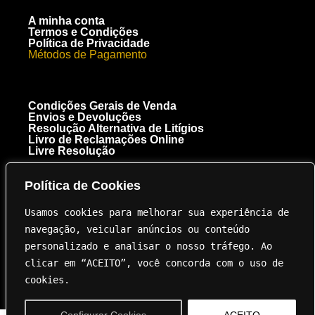
A minha conta
Termos e Condições
Política de Privacidade
Métodos de Pagamento
Condições Gerais de Venda
Envios e Devoluções
Resolução Alternativa de Litígios
Livro de Reclamações Online
Livre Resolução
Política de Cookies
[+351] 910 300 223
Chamada para a rede móvel nacional
Usamos cookies para melhorar sua experiência de 
Royal Carbon Creations Unipessoal, Lda. EN 125 Troto Km 95.5
8135-040 Almancil NIF 515237264
navegação, veicular anúncios ou conteúdo 
geral@innovation.com.pt
personalizado e analisar o nosso tráfego. Ao 
clicar em “ACEITO”, você concorda com o uso de 
cookies.