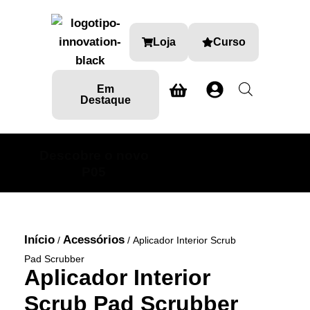
Loja
Curso
Em
Destaque
Descobre o novo
SABE MAIS AQUI
P05
Início
Acessórios
/
/ Aplicador Interior Scrub
Pad Scrubber
Aplicador Interior
Scrub Pad Scrubber