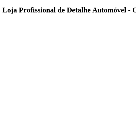
Pular
Loja Profissional de Detalhe Automóvel - 
para
o
conteúdo