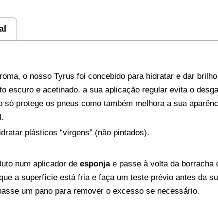
al
oma, o nosso Tyrus foi concebido para hidratar e dar brilh
escuro e acetinado, a sua aplicação regular evita o desg
não só protege os pneus como também melhora a sua aparênc
l.
ratar plásticos “virgens” (não pintados).
oduto num aplicador de
esponja
e passe à volta da borrach
que a superfície está fria e faça um teste prévio antes da s
passe um pano para remover o excesso se necessário.