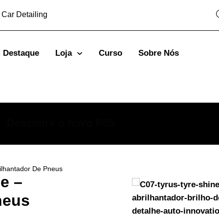
 Car Detailing
 Destaque
Loja
Curso
Sobre Nós
Descobre o novo P05
SABE MAIS AQUI
rilhantador De Pneus
e –
neus