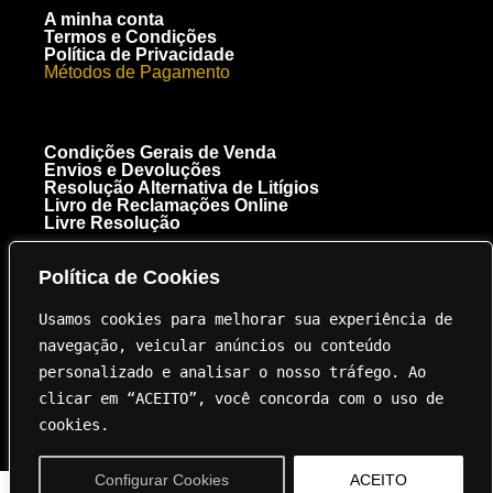
A minha conta
Termos e Condições
Política de Privacidade
Métodos de Pagamento
Condições Gerais de Venda
Envios e Devoluções
Resolução Alternativa de Litígios
Livro de Reclamações Online
Livre Resolução
Política de Cookies
[+351] 910 300 223
Chamada para a rede móvel nacional
Usamos cookies para melhorar sua experiência de 
Royal Carbon Creations Unipessoal, Lda. EN 125 Troto Km 95.5
8135-040 Almancil NIF 515237264
navegação, veicular anúncios ou conteúdo 
geral@innovation.com.pt
personalizado e analisar o nosso tráfego. Ao 
clicar em “ACEITO”, você concorda com o uso de 
cookies.
Configurar Cookies
ACEITO