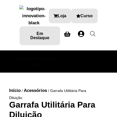
Loja
Curso
Em
Destaque
Descobre o novo
SABE MAIS AQUI
P05
Início
Acessórios
/
/ Garrafa Utilitária Para
Diluição
Garrafa Utilitária Para
Diluição