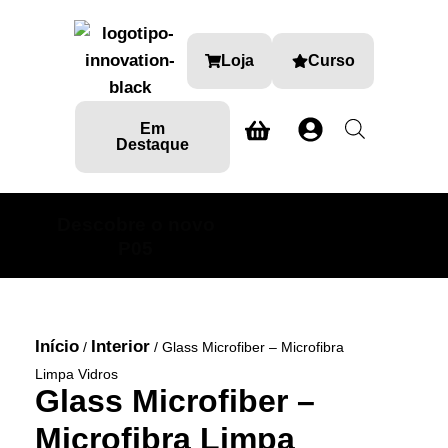
Loja
Curso
Em
Destaque
Descobre o novo
SABE MAIS AQUI
P05
Início
Interior
/
/ Glass Microfiber – Microfibra
Limpa Vidros
Glass Microfiber –
Microfibra Limpa