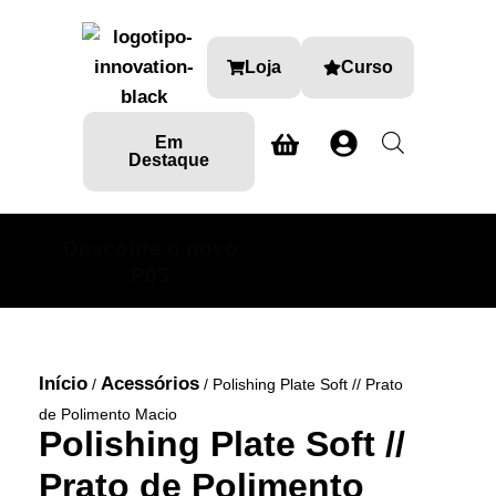
Loja
Curso
Em
Destaque
Descobre o novo
SABE MAIS AQUI
P05
Início
Acessórios
/
/ Polishing Plate Soft // Prato
de Polimento Macio
Polishing Plate Soft //
Prato de Polimento