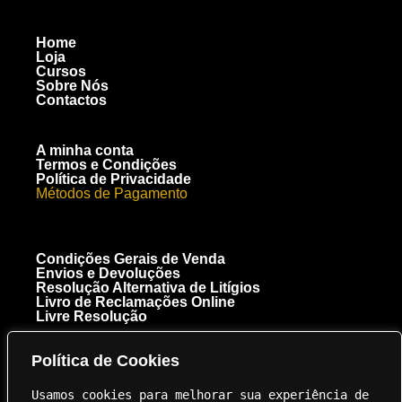
Home
Loja
Cursos
Sobre Nós
Contactos
A minha conta
Termos e Condições
Política de Privacidade
Métodos de Pagamento
Condições Gerais de Venda
Envios e Devoluções
Resolução Alternativa de Litígios
Livro de Reclamações Online
Livre Resolução
Política de Cookies
[+351] 910 300 223
Chamada para a rede móvel nacional
Usamos cookies para melhorar sua experiência de 
Royal Carbon Creations Unipessoal, Lda. EN 125 Troto Km 95.5