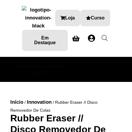
Loja
Curso
Em
Destaque
Descobre o novo
SABE MAIS AQUI
P05
Início
Innovation
/
/ Rubber Eraser // Disco
Removedor De Colas
Rubber Eraser //
Disco Removedor De