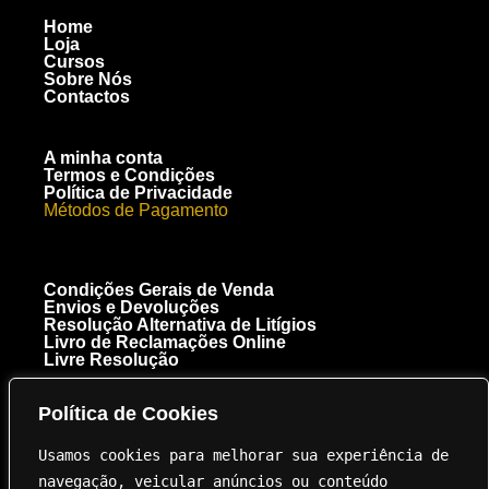
Home
Loja
Cursos
Sobre Nós
Contactos
A minha conta
Termos e Condições
Política de Privacidade
Métodos de Pagamento
Condições Gerais de Venda
Envios e Devoluções
Resolução Alternativa de Litígios
Livro de Reclamações Online
Livre Resolução
Política de Cookies
[+351] 910 300 223
Chamada para a rede móvel nacional
Usamos cookies para melhorar sua experiência de 
Royal Carbon Creations Unipessoal, Lda. EN 125 Troto Km 95.5
8135-040 Almancil NIF 515237264
navegação, veicular anúncios ou conteúdo 