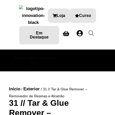
Loja
Curso
Em
Destaque
Descobre o novo
SABE MAIS AQUI
P05
Início
Exterior
/
/ 31 // Tar & Glue Remover –
Removedor de Resinas e Alcatrão
31 // Tar & Glue
Remover –