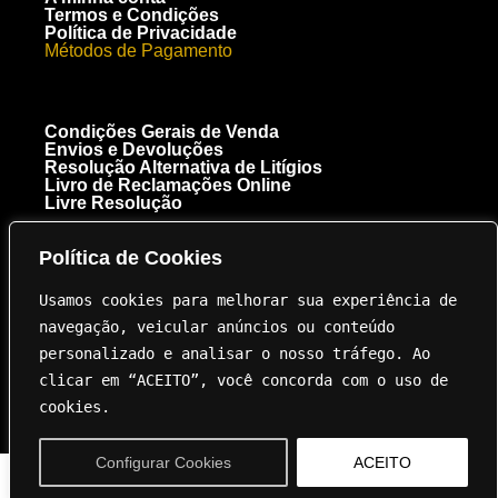
Termos e Condições
Política de Privacidade
Métodos de Pagamento
Condições Gerais de Venda
Envios e Devoluções
Resolução Alternativa de Litígios
Livro de Reclamações Online
Livre Resolução
Política de Cookies
[+351] 910 300 223
Chamada para a rede móvel nacional
Usamos cookies para melhorar sua experiência de 
Royal Carbon Creations Unipessoal, Lda. EN 125 Troto Km 95.5
8135-040 Almancil NIF 515237264
navegação, veicular anúncios ou conteúdo 
geral@innovation.com.pt
personalizado e analisar o nosso tráfego. Ao 
clicar em “ACEITO”, você concorda com o uso de 
cookies.
Configurar Cookies
ACEITO
© 2024 Innovation – Todos os direitos reservados.