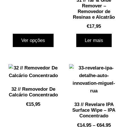
31 // Tar & Glue
Remover –
Removedor de
Resinas e Alcatrão
€
17,95
Ver opções
Ler mais
32 // Removedor De
Calcário Concentrado
€
15,95
33 // Revelare IPA
Surface Wipe – IPA
Concentrado
€
14,95
–
€
64,95