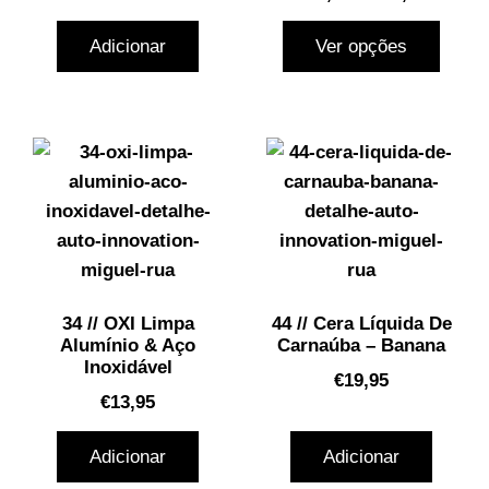
Adicionar
Ver opções
34 // OXI Limpa
44 // Cera Líquida De
Alumínio & Aço
Carnaúba – Banana
Inoxidável
€
19,95
€
13,95
Adicionar
Adicionar