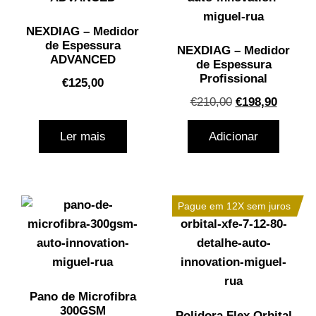
NEXDIAG – Medidor
de Espessura
NEXDIAG – Medidor
ADVANCED
de Espessura
Profissional
€
125,00
€
210,00
€
198,90
Ler mais
Adicionar
Pague em 12X sem juros
Pano de Microfibra
300GSM
Polidora Flex Orbital