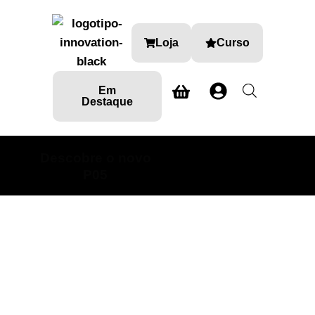
Loja
Curso
Em
Destaque
Descobre o novo
SABE MAIS AQUI
P05
Chassis
Loja Detalhe Automóvel onde encontra produtos e
formações especializadas nas diversas áreas do car
detailing.