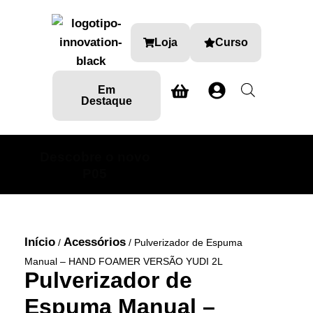
Loja
Curso
Em
Destaque
Descobre o novo
SABE MAIS AQUI
P05
Início
Acessórios
/
/ Pulverizador de Espuma
Manual – HAND FOAMER VERSÃO YUDI 2L
Pulverizador de
Espuma Manual –