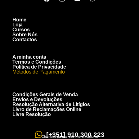
Home
Loja
Cursos
Sobre Nós
Contactos
A minha conta
Termos e Condições
Política de Privacidade
Métodos de Pagamento
Condições Gerais de Venda
Envios e Devoluções
Resolução Alternativa de Litígios
Livro de Reclamações Online
Livre Resolução
[+351] 910 300 223
Chamada para a rede móvel nacional