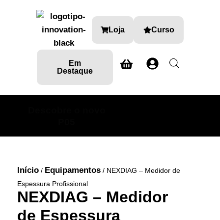
Loja
Curso
Em
Destaque
Descobre o novo
SABE MAIS AQUI
P05
Início
Equipamentos
/
/ NEXDIAG – Medidor de
Espessura Profissional
NEXDIAG – Medidor
de Espessura