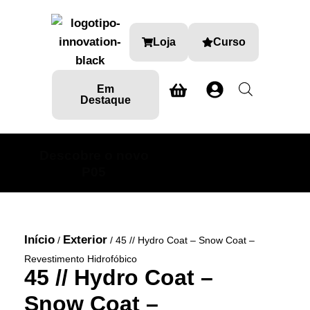
Loja
Curso
Em
Destaque
Descobre o novo
SABE MAIS AQUI
P05
Início
Exterior
/
/ 45 // Hydro Coat – Snow Coat –
Revestimento Hidrofóbico
45 // Hydro Coat –
Snow Coat –