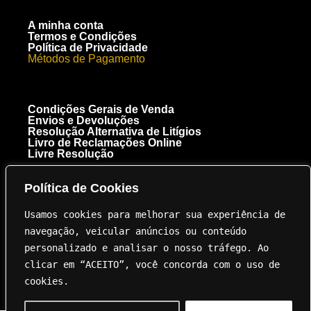
A minha conta
Termos e Condições
Política de Privacidade
Métodos de Pagamento
Condições Gerais de Venda
Envios e Devoluções
Resolução Alternativa de Litígios
Livro de Reclamações Online
Livre Resolução
Política de Cookies
[+351] 910 300 223
Chamada para a rede móvel nacional
Usamos cookies para melhorar sua experiência de 
Royal Carbon Creations Unipessoal, Lda. EN 125 Troto Km 95.5
8135-040 Almancil NIF 515237264
navegação, veicular anúncios ou conteúdo 
geral@innovation.com.pt
personalizado e analisar o nosso tráfego. Ao 
clicar em “ACEITO”, você concorda com o uso de 
cookies.